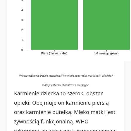
4
3
2
1
0
Pierś (pierwsze dni)
1-2 miesiąc (pierś)
Wykres przedstawia średnią częstotliwość karmienia noworodka w zależności od wieku i
rodzaju pokarmu. Wartości są orientacyjne.
Karmienie dziecka to szeroki obszar
opieki. Obejmuje on karmienie piersią
oraz karmienie butelką. Mleko matki jest
żywnością funkcjonalną. WHO
rekomenduje wyłączne karmienie piersią