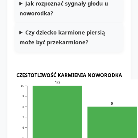
Jak rozpoznać sygnały głodu u
noworodka?
Czy dziecko karmione piersią
może być przekarmione?
CZĘSTOTLIWOŚĆ KARMIENIA NOWORODKA
10
10
9
8
8
7
6
5