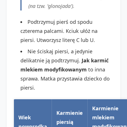
(na tzw. 'glonojada').
Podtrzymuj pierś od spodu
czterema palcami. Kciuk ułóż na
piersi. Utworzysz literę C lub U.
Nie ściskaj piersi, a jedynie
delikatnie ją podtrzymuj.
Jak karmić
mlekiem modyfikowanym
to inna
sprawa. Matka przystawia dziecko do
piersi.
Karmienie
Karmienie
Wiek
mlekiem
piersią
noworodka
modyfikowa