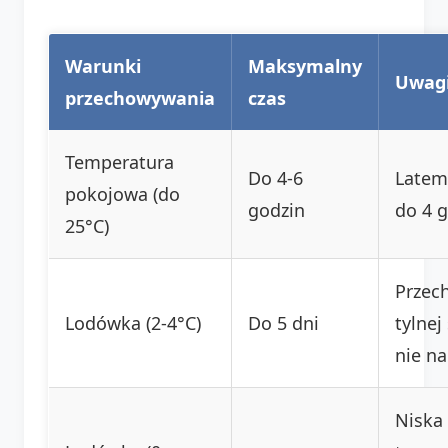
Warunki
Maksymalny
Uwag
przechowywania
czas
Temperatura
Do 4-6
Latem
pokojowa (do
godzin
do 4 g
25°C)
Przec
Lodówka (2-4°C)
Do 5 dni
tylnej
nie na
Niska