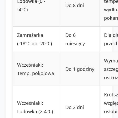
Lodówka (0 -
tempe
Do 8 dni
-4°C)
wydłu
pokar
Zamrażarka
Do 6
Dla d
(-18°C do -20°C)
miesięcy
przec
Wyma
Wcześniaki:
Do 1 godziny
szczeg
Temp. pokojowa
ostroż
Krótsz
Wcześniaki:
wzglę
Do 2 dni
Lodówka (2-4°C)
osłab