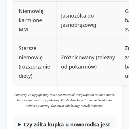
Niemowlę
G
Jasnożółta do
karmione
b
jasnobrązowej
MM
z
Starsze
Z
niemowlę
Zróżnicowany (zależny
z
(rozszerzanie
od pokarmów)
b
diety)
u
Pamiętaj, że wygląd kupy może się zmieniać. Wpływają na to dieta matki,
leki czy wprowadzane pokarmy. Każde dziecko jest inne. Indywidualne
różnice są normą. Obserwuj całościowy rozwój malucha.
Czy żółta kupka u noworodka jest