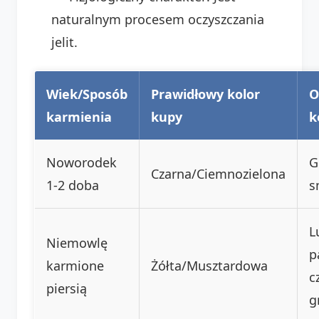
naturalnym procesem oczyszczania
jelit.
Wiek/Sposób
Prawidłowy kolor
O
karmienia
kupy
k
Noworodek
G
Czarna/Ciemnozielona
1-2 doba
s
L
Niemowlę
p
karmione
Żółta/Musztardowa
c
piersią
g