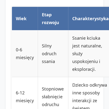
Etap
Wiek
Charakterystyka
rozwoju
Ssanie kciuka
Silny
jest naturalne,
0-6
odruch
służy
miesięcy
ssania
uspokojeniu i
eksploracji.
Dziecko odkrywa
Stopniowe
6-12
inne sposoby
słabnięcie
miesięcy
interakcji ze
odruchu
światem.