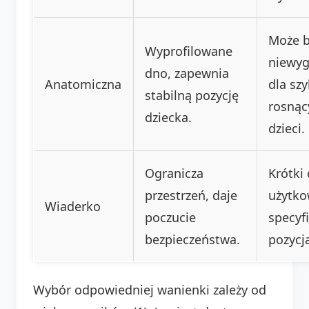
Może 
Wyprofilowane
niewy
dno, zapewnia
Anatomiczna
dla sz
stabilną pozycję
rosnąc
dziecka.
dzieci.
Ogranicza
Krótki 
przestrzeń, daje
użytko
Wiaderko
poczucie
specyf
bezpieczeństwa.
pozycj
Wybór odpowiedniej wanienki zależy od