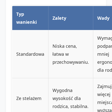
Typ
Zalety
Wady
wanienki
Wyma
Niska cena,
podpar
Standardowa
łatwa w
mniej
przechowywaniu.
ergon
dla rod
Zajmuj
Wygodna
więcej
Ze stelażem
wysokość dla
miejsc
rodzica, stabilna.
wyższa