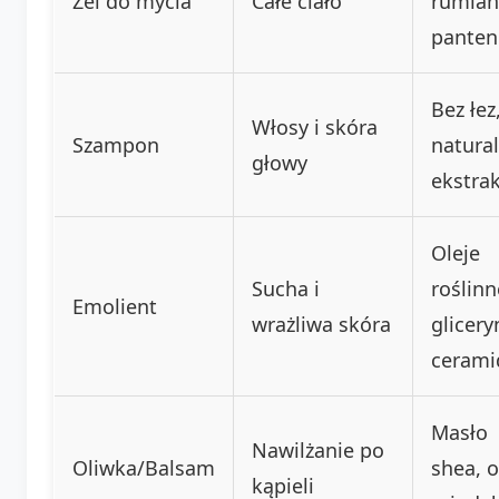
Żel do mycia
Całe ciało
rumian
panten
Bez łez
Włosy i skóra
Szampon
natura
głowy
ekstra
Oleje
Sucha i
roślinn
Emolient
wrażliwa skóra
glicery
cerami
Masło
Nawilżanie po
Oliwka/Balsam
shea, o
kąpieli