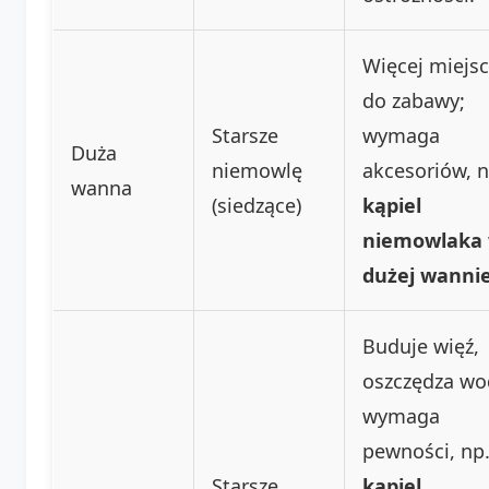
Więcej miejs
do zabawy;
Starsze
wymaga
Duża
niemowlę
akcesoriów, n
wanna
(siedzące)
kąpiel
niemowlaka
dużej wanni
Buduje więź,
oszczędza wo
wymaga
pewności, np
Starsze
kąpiel