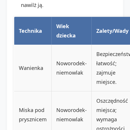
nawilż ją.
Wiek
Technika
Zalety/Wady
dziecka
Bezpieczeńst
Noworodek-
łatwość;
Wanienka
niemowlak
zajmuje
miejsce.
Oszczędność
Miska pod
Noworodek-
miejsca;
prysznicem
niemowlak
wymaga
ostrożności.