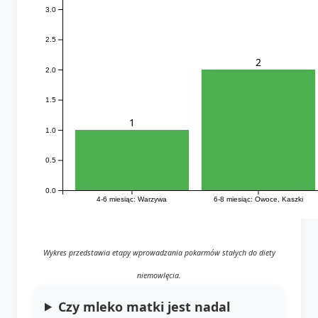
3.0
2.5
2
2.0
1.5
1
1.0
0.5
0.0
4-6 miesiąc: Warzywa
6-8 miesiąc: Owoce, Kaszki
Wykres przedstawia etapy wprowadzania pokarmów stałych do diety
niemowlęcia.
Czy mleko matki jest nadal