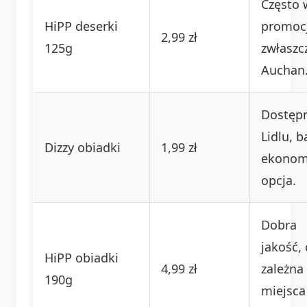
Często 
HiPP deserki
promoc
2,99 zł
125g
zwłaszc
Auchan
Dostęp
Lidlu, 
Dizzy obiadki
1,99 zł
ekonom
opcja.
Dobra
jakość,
HiPP obiadki
4,99 zł
zależna
190g
miejsca