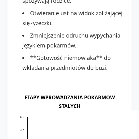
spożywają rodzice.
Otwieranie ust na widok zbliżającej
się łyżeczki.
Zmniejszenie odruchu wypychania
językiem pokarmów.
**Gotowość niemowlaka** do
wkładania przedmiotów do buzi.
ETAPY WPROWADZANIA POKARMOW
STALYCH
4.0
3.5